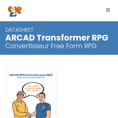
Skip
to
Toggl
content
Navig
Products
DATASHEET
Services
ARCAD Transformer RPG
Pricing
Convertisseur Free Form RPG
Resources
About us