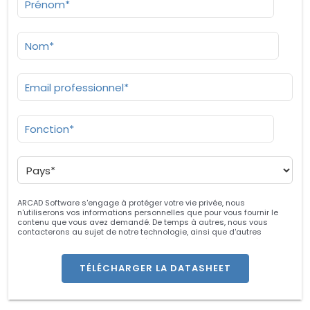
ARCAD Software s'engage à protéger votre vie privée, nous
n'utiliserons vos informations personnelles que pour vous fournir le
contenu que vous avez demandé. De temps à autres, nous vous
contacterons au sujet de notre technologie, ainsi que d'autres
contenus qui pourraient vous intéresser. Vous pouvez vous désinscrire
à tout moment. Pour plus d'informations sur nos pratiques de
confidentialité, veuillez consulter notre
politique de confidentialité
. En
cliquant ci-dessous, vous autorisez ARCAD à stocker les informations
soumises ci-dessus pour vous fournir le contenu demandé.